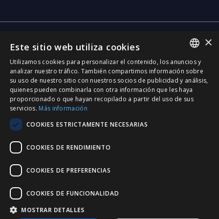
×
Central
Este sitio web utiliza cookies
C/ Santa Anna, 32
Utilizamos cookies para personalizar el contenido, los anuncios y
08290 Cerdanyola Vallès
SPANISH
analizar nuestro tráfico. También compartimos información sobre
Barcelona (Spain)
su uso de nuestro sitio con nuestros socios de publicidad y análisis,
CATALÀ
quienes pueden combinarla con otra información que les haya
Barcelona (I+D)
proporcionado o que hayan recopilado a partir del uso de sus
ENGLISH
C/ Josep Estivill, 11-13
servicios.
Más información
08027 Barcelona
PORTUGUESE
COOKIES ESTRICTAMENTE NECESARIAS
(Spain)
Madrid
COOKIES DE RENDIMIENTO
C/ Méndez Álvaro 20, oficina 440
28045 Madrid
COOKIES DE PREFERENCIAS
(Spain)
COOKIES DE FUNCIONALIDAD
Certificación
MOSTRAR DETALLES
ISO 27001