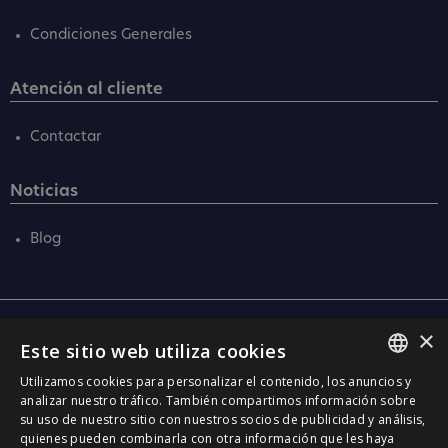
Condiciones Generales
Atención al cliente
Contactar
Noticias
Blog
×
Central
Este sitio web utiliza cookies
C/ Santa Anna, 32
Utilizamos cookies para personalizar el contenido, los anuncios y
08290 Cerdanyola Vallès
SPANISH
analizar nuestro tráfico. También compartimos información sobre
Barcelona (Spain)
su uso de nuestro sitio con nuestros socios de publicidad y análisis,
CATALÀ
quienes pueden combinarla con otra información que les haya
Barcelona (I+D)