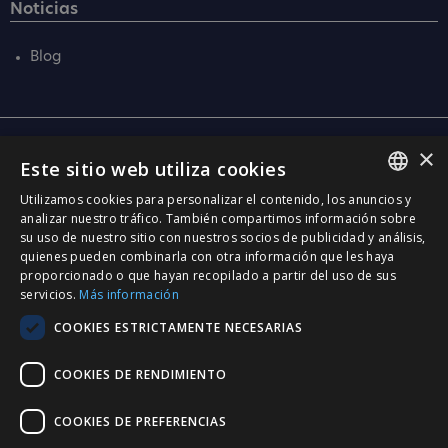
Noticias
Blog
×
Central
Este sitio web utiliza cookies
C/ Santa Anna, 32
Utilizamos cookies para personalizar el contenido, los anuncios y
08290 Cerdanyola Vallès
SPANISH
analizar nuestro tráfico. También compartimos información sobre
Barcelona (Spain)
su uso de nuestro sitio con nuestros socios de publicidad y análisis,
CATALÀ
quienes pueden combinarla con otra información que les haya
Barcelona (I+D)
proporcionado o que hayan recopilado a partir del uso de sus
ENGLISH
C/ Josep Estivill, 11-13
servicios.
Más información
08027 Barcelona
PORTUGUESE
COOKIES ESTRICTAMENTE NECESARIAS
(Spain)
Madrid
COOKIES DE RENDIMIENTO
C/ Méndez Álvaro 20, oficina 440
28045 Madrid
COOKIES DE PREFERENCIAS
(Spain)