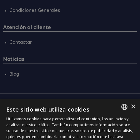
Condiciones Generales
Atención al cliente
Contactar
Noticias
Blog
×
Central
Este sitio web utiliza cookies
C/ Santa Anna, 32
Utilizamos cookies para personalizar el contenido, los anuncios y
08290 Cerdanyola Vallès
SPANISH
analizar nuestro tráfico. También compartimos información sobre
Barcelona (Spain)
su uso de nuestro sitio con nuestros socios de publicidad y análisis,
CATALÀ
quienes pueden combinarla con otra información que les haya
Barcelona (I+D)