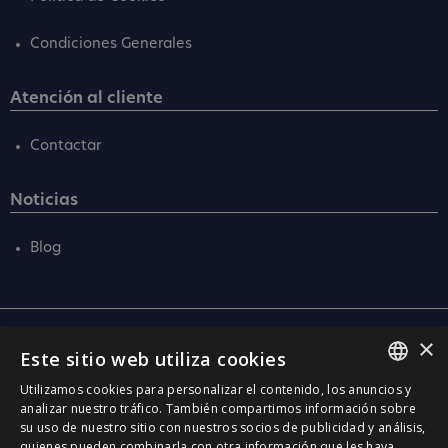
Condiciones Generales
Atención al cliente
Contactar
Noticias
Blog
×
Central
Este sitio web utiliza cookies
C/ Santa Anna, 32
Utilizamos cookies para personalizar el contenido, los anuncios y
08290 Cerdanyola Vallès
SPANISH
analizar nuestro tráfico. También compartimos información sobre
Barcelona (Spain)
su uso de nuestro sitio con nuestros socios de publicidad y análisis,
CATALÀ
quienes pueden combinarla con otra información que les haya