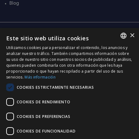
Blog
×
Central
Este sitio web utiliza cookies
C/ Santa Anna, 32
Utilizamos cookies para personalizar el contenido, los anuncios y
08290 Cerdanyola Vallès
SPANISH
analizar nuestro tráfico. También compartimos información sobre
Barcelona (Spain)
su uso de nuestro sitio con nuestros socios de publicidad y análisis,
CATALÀ
quienes pueden combinarla con otra información que les haya
Barcelona (I+D)
proporcionado o que hayan recopilado a partir del uso de sus
ENGLISH
C/ Josep Estivill, 11-13
servicios.
Más información
08027 Barcelona
PORTUGUESE
COOKIES ESTRICTAMENTE NECESARIAS
(Spain)
Madrid
COOKIES DE RENDIMIENTO
C/ Méndez Álvaro 20, oficina 440
28045 Madrid
COOKIES DE PREFERENCIAS
(Spain)
COOKIES DE FUNCIONALIDAD