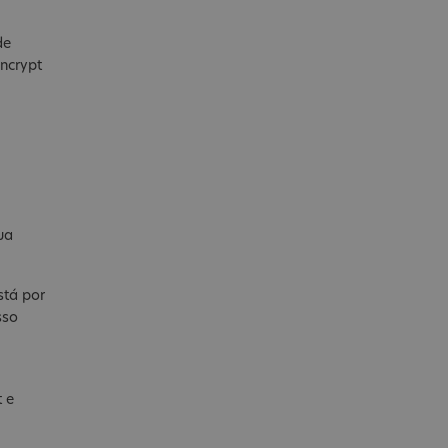
de
Encrypt
ua
stá por
sso
 e