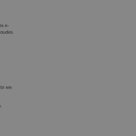
es e-
raudes.
tir em
s.