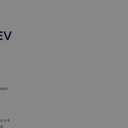
 EV
aior
o e é
pt.