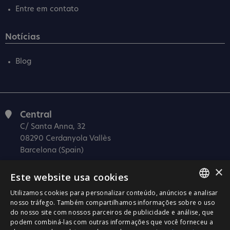
Entre em contato
Notícias
Blog
Central
C/ Santa Anna, 32
08290 Cerdanyola Vallès
Barcelona (Spain)
Barcelona (I+D)
×
Este website usa cookies
C/ Josep Estivill, 11-13
08027 Barcelona
Utilizamos cookies para personalizar conteúdo, anúncios e analisar
SPANISH
nosso tráfego. Também compartilhamos informações sobre o uso
(Spain)
do nosso site com nossos parceiros de publicidade e análise, que
CATALÀ
Madrid
podem combiná-las com outras informações que você forneceu a