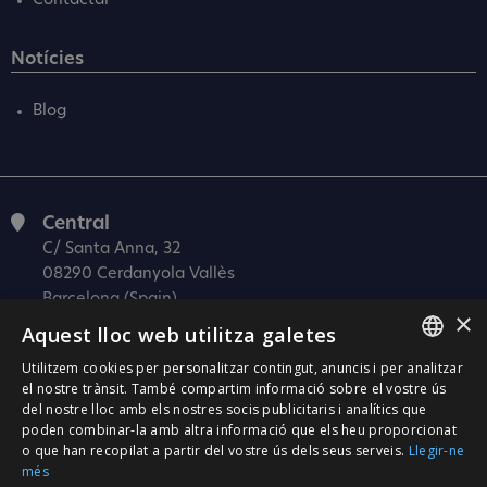
Contactar
Notícies
Blog
Central
C/ Santa Anna, 32
08290 Cerdanyola Vallès
Barcelona (Spain)
×
Aquest lloc web utilitza galetes
Barcelona (I+D)
C/ Josep Estivill, 11-13
Utilitzem cookies per personalitzar contingut, anuncis i per analitzar
SPANISH
08027 Barcelona
el nostre trànsit. També compartim informació sobre el vostre ús
del nostre lloc amb els nostres socis publicitaris i analítics que
(Spain)
CATALÀ
poden combinar-la amb altra informació que els heu proporcionat
Madrid
o que han recopilat a partir del vostre ús dels seus serveis.
Llegir-ne
ENGLISH
més
C/ Méndez Álvaro 20, oficina 440