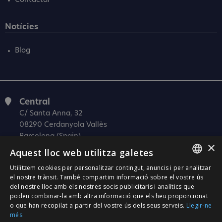
Contactar
Notícies
Blog
Central
C/ Santa Anna, 32
08290 Cerdanyola Vallès
Barcelona (Spain)
×
Aquest lloc web utilitza galetes
Barcelona (I+D)
C/ Josep Estivill, 11-13
Utilitzem cookies per personalitzar contingut, anuncis i per analitzar
SPANISH
08027 Barcelona
el nostre trànsit. També compartim informació sobre el vostre ús
del nostre lloc amb els nostres socis publicitaris i analítics que
(Spain)
CATALÀ
poden combinar-la amb altra informació que els heu proporcionat
Madrid
o que han recopilat a partir del vostre ús dels seus serveis.
Llegir-ne
ENGLISH
més
C/ Méndez Álvaro 20, oficina 440