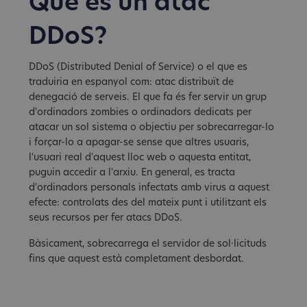
Què és un atac
DDoS?
DDoS (Distributed Denial of Service) o el que es
traduiria en espanyol com: atac distribuït de
denegació de serveis. El que fa és fer servir un grup
d'ordinadors zombies o ordinadors dedicats per
atacar un sol sistema o objectiu per sobrecarregar-lo
i forçar-lo a apagar-se sense que altres usuaris,
l'usuari real d'aquest lloc web o aquesta entitat,
puguin accedir a l'arxiu. En general, es tracta
d'ordinadors personals infectats amb virus a aquest
efecte: controlats des del mateix punt i utilitzant els
seus recursos per fer atacs DDoS.
Bàsicament, sobrecarrega el servidor de sol·licituds
fins que aquest està completament desbordat.