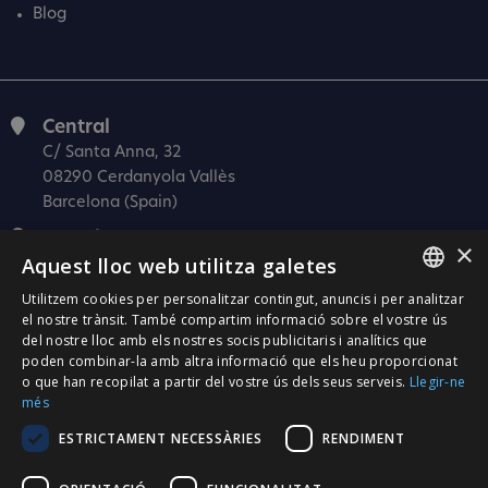
Blog
Central
C/ Santa Anna, 32
08290 Cerdanyola Vallès
Barcelona (Spain)
Barcelona (I+D)
×
Aquest lloc web utilitza galetes
C/ Josep Estivill, 11-13
08027 Barcelona
Utilitzem cookies per personalitzar contingut, anuncis i per analitzar
SPANISH
(Spain)
el nostre trànsit. També compartim informació sobre el vostre ús
del nostre lloc amb els nostres socis publicitaris i analítics que
Madrid
CATALÀ
poden combinar-la amb altra informació que els heu proporcionat
C/ Méndez Álvaro 20, oficina 440
o que han recopilat a partir del vostre ús dels seus serveis.
Llegir-ne
ENGLISH
28045 Madrid
més
PORTUGUESE
(Spain)
ESTRICTAMENT NECESSÀRIES
RENDIMENT