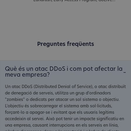
Landrush, Early Access Program, GoLive...
Preguntes freqüents
Què és un atac DDoS i com pot afectar la
meva empresa?
Un atac DDoS (Distributed Denial of Service), o atac distribuït
de denegació de serveis, utilitza un grup d'ordinadors
"zombies" o dedicats per atacar un sol sistema o objectiu.
L'objectiu és sobrecarregar el sistema amb sol·licituds,
forçant-lo a apagar-se i evitant que els usuaris legítims
accedeixin al servei. Això pot tenir un impacte significatiu en
una empresa, causant interrupcions en els serveis en línia,