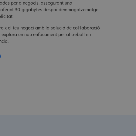
rades per a negocis, assegurant una
 i oferint 30 gigabytes despai demmagatzematge
icitat.
eix el teu negoci amb la solució de col·laboració
 explora un nou enfocament per al treball en
ncia.