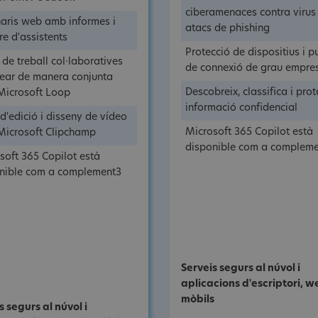
ciberamenaces contra virus 
aris web amb informes i
atacs de phishing
re d'assistents
Protecció de dispositius i p
 de treball col·laboratives
de connexió de grau empres
rear de manera conjunta
Descobreix, classifica i pro
icrosoft Loop
informació confidencial
 d'edició i disseny de vídeo
Microsoft 365 Copilot està
icrosoft Clipchamp
disponible com a complem
soft 365 Copilot està
nible com a complement3
Serveis segurs al núvol i
aplicacions d'escriptori, w
mòbils
s segurs al núvol i