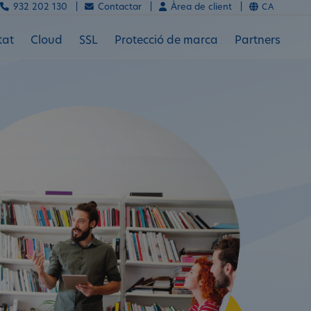
932 202 130 |
Contactar |
Àrea de client |
CA
tat
Cloud
SSL
Protecció de marca
Partners