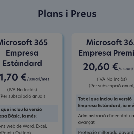
Plans i Preus
Microsoft 365
Microsoft 36
Empresa
Empresa Prem
Estàndard
20,60 €
/usuari
1,70 €
/usuari/mes
(IVA No Inclòs)
(Per subscripció anual
(IVA No Inclòs)
(Per subscripció anual)
Tot el que inclou la versió
Empresa Estàndard, ia m
l que inclou la versió
Administració d'identitat i 
sa Bàsic, ia més
:
avançat
ons web de Word, Excel,
Protecció millorada davant
Point i Outlook