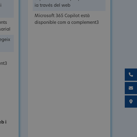
i
ia través del web
Microsoft 365 Copilot està
unts
disponible com a complement3
arial
tegeix
ent3
eb i