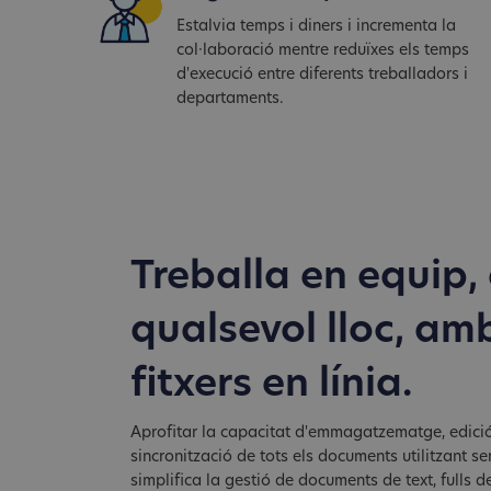
Estalvia temps i diners i incrementa la
col·laboració mentre reduïxes els temps
d'execució entre diferents treballadors i
departaments.
Treballa en equip,
qualsevol lloc, amb
fitxers en línia.
Aprofitar la capacitat d'emmagatzematge, edició,
sincronització de tots els documents utilitzant se
simplifica la gestió de documents de text, fulls d