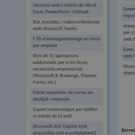
Versions web i mòbils de Word,
Semin
Excel, PowerPoint i Outlook
regist
Xat, trucades i videoconferències
Àrees
amb Microsoft Teams
per c
1 TB d'emmagatzematge al núvol
amb M
per empleat
Eines
Més de 10 aplicacions
amb M
addicionals per a les teves
Micro
necessitats empresarials
dispo
(Microsoft & Bookings, Planner,
Forms, etc.)
Filtrat automàtic de correu no
desitjat i malware
Suport ininterromput per telèfon
ia través de la web
Microsoft 365 Copilot està
Servei
disponible com a complement3