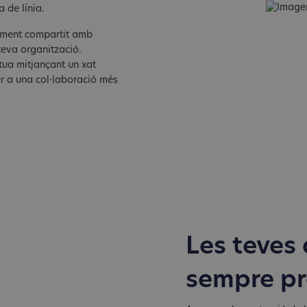
a de línia.
cument compartit amb
teva organització.
tua mitjançant un xat
er a una col·laboració més
Les teves 
sempre pr