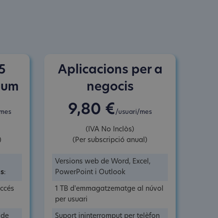
5
Aplicacions per a
ium
negocis
9,80 €
/mes
/usuari/mes
(IVA No Inclòs)
)
(Per subscripció anual)
Versions web de Word, Excel,
és
:
PowerPoint i Outlook
accés
1 TB d'emmagatzematge al núvol
per usuari
 de
Suport ininterromput per telèfon