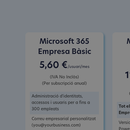
Microsoft 365
Empresa Bàsic
5,60 €
/usuari/mes
1
(IVA No Inclòs)
(Per subscripció anual)
Administració d'identitats,
accessos i usuaris per a fins a
Tot e
300 empleats
Empre
Correu empresarial personalitzat
Versi
(you@yourbusiness.com)
Power