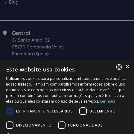
Blog
Central
C/ Santa Anna, 32
08290 Cerdanyola Vallès
Barcelona (Spain)
×
Barcelona (I+D)
Este website usa cookies
C/ Josep Estivill, 11-13
08027 Barcelona
Utilizamos cookies para personalizar conteúdo, anúncios e analisar
SPANISH
nosso tráfego. Também compartilhamos informações sobre o uso
(Spain)
do nosso site com nossos parceiros de publicidade e análise, que
CATALÀ
Madrid
podem combiná-las com outras informações que você forneceu a
eles ou que eles coletaram do uso de seus serviços.
Ler mais
C/ Méndez Álvaro 20, oficina 440
ENGLISH
28045 Madrid
ESTRITAMENTE NECESSÁRIOS
DESEMPENHO
PORTUGUESE
(Spain)
DIRECIONAMENTO
FUNCIONALIDADE