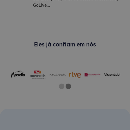
GoLive...
Eles já confiam em nós
One
Two
Current Slide