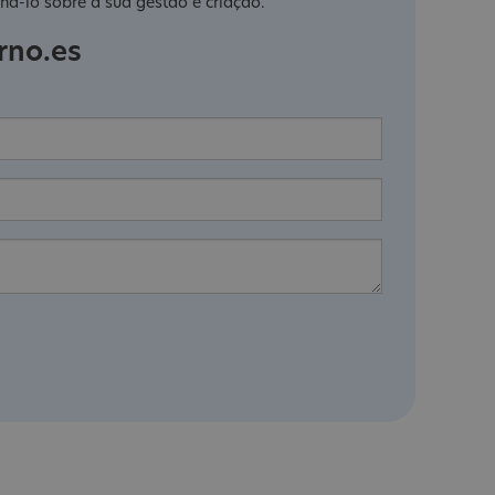
há-lo sobre a sua gestão e criação.
rno.es