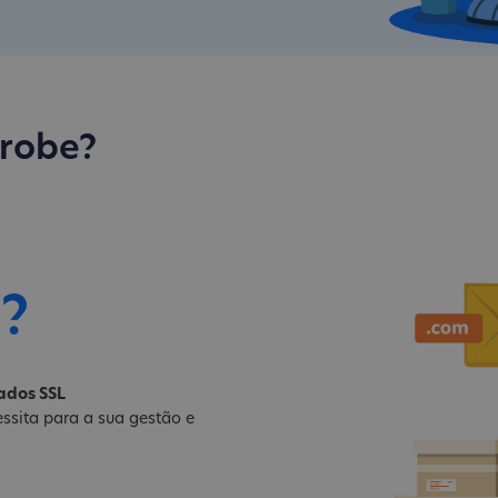
trobe?
i?
cados SSL
ssita para a sua gestão e