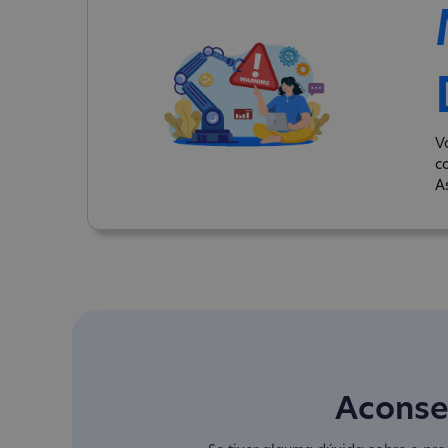
V
c
A
Aconse