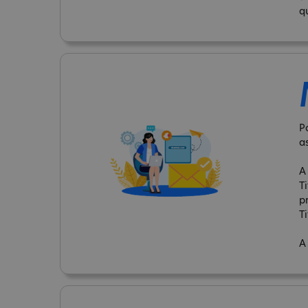
q
P
a
A
T
p
Ti
A