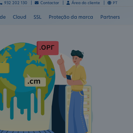
932 202 130 |
Contactar |
Área do cliente |
PT
ade
Cloud
SSL
Proteção da marca
Partners