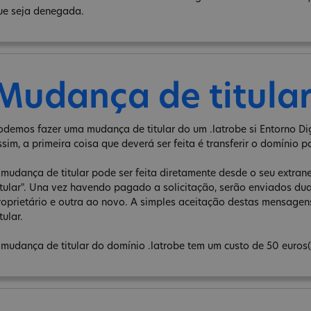
ue seja denegada.
Mudança de titula
odemos fazer uma mudança de titular do um .latrobe si Entorno Dig
ssim, a primeira coisa que deverá ser feita é transferir o domínio p
 mudança de titular pode ser feita diretamente desde o seu extra
itular". Una vez havendo pagado a solicitação, serão enviados d
roprietário e outra ao novo. A simples aceitação destas mensage
tular.
 mudança de titular do domínio .latrobe tem um custo de 50 euros