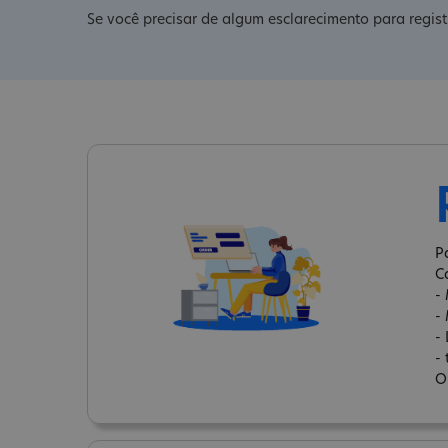
Se você precisar de algum esclarecimento para regist
P
C
-
-
-
-
O