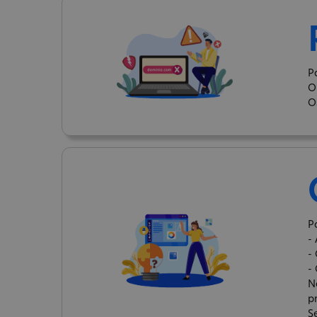
P
O
O
P
-
-
-
N
p
S