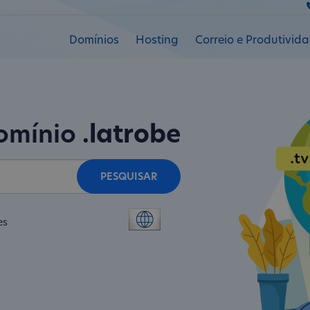
Domínios
Hosting
Correio e Produtivid
domínio
.latrobe
PESQUISAR
es