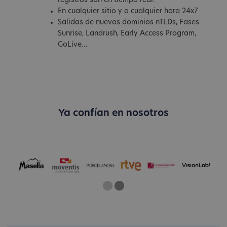
registros son en tiempo real.
En cualquier sitio y a cualquier hora 24x7
Salidas de nuevos dominios nTLDs, Fases
Sunrise, Landrush, Early Access Program,
GoLive...
Ya confían en nosotros
One
Two
Current Slide