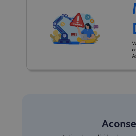
V
c
A
Aconse