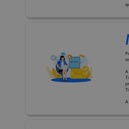
q
P
a
A
T
p
Ti
A