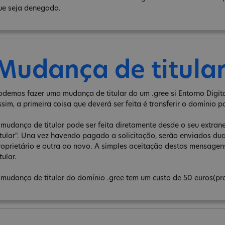
ue seja denegada.
Mudança de titula
odemos fazer uma mudança de titular do um .gree si Entorno Digita
ssim, a primeira coisa que deverá ser feita é transferir o domínio p
 mudança de titular pode ser feita diretamente desde o seu extra
itular". Una vez havendo pagado a solicitação, serão enviados d
roprietário e outra ao novo. A simples aceitação destas mensage
tular.
 mudança de titular do domínio .gree tem um custo de 50 euros(pr