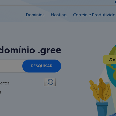
Domínios
Hosting
Correio e Produtivid
 domínio
.gree
PESQUISAR
rentes
s