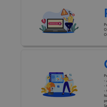
P
O
O
P
-
-
-
N
p
S