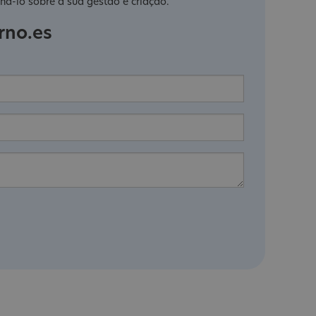
há-lo sobre a sua gestão e criação.
rno.es