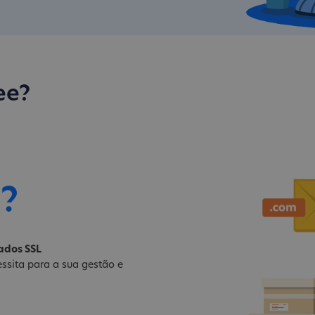
ee?
i?
cados SSL
ssita para a sua gestão e