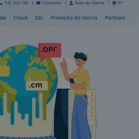
932 202 130 |
Contactar |
Área do cliente |
PT
ade
Cloud
SSL
Proteção da marca
Partners