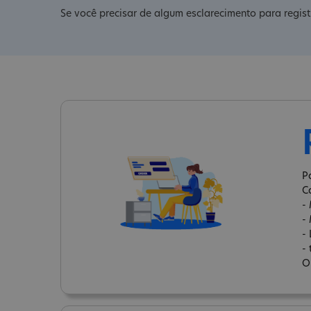
Se você precisar de algum esclarecimento para regis
P
C
-
-
-
-
O