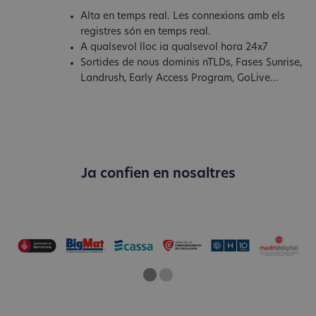
Alta en temps real. Les connexions amb els
registres són en temps real.
A qualsevol lloc ia qualsevol hora 24x7
Sortides de nous dominis nTLDs, Fases Sunrise,
Landrush, Early Access Program, GoLive...
Ja confien en nosaltres
One
Current Slide
Two