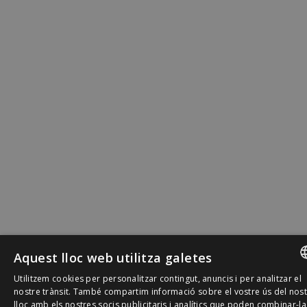
Aquest lloc web utilitza galetes
Utilitzem cookies per personalitzar contingut, anuncis i per analitzar el
SPANISH
nostre trànsit. També compartim informació sobre el vostre ús del nos
lloc amb els nostres socis publicitaris i analítics que poden combinar-l