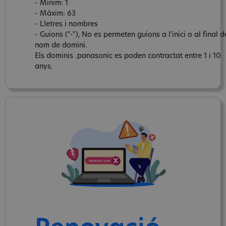
- Mínim: 1
- Màxim: 63
- Lletres i nombres
- Guions ("-"), No es permeten guions a l'inici o al final d
nom de domini.
Els dominis .panasonic es poden contractat entre 1 i 10
anys.