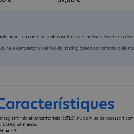
00 €
59,00 €
orials posa't en contacte amb nosaltres per conèixer els nostres de
is .nu o contractar un servei de hosting posa't en contacte amb nos
Característiques
r registrar dominis territorials (ccTLD).nu de Niue és necessari comp
aràcters permesos:
 Mínim: 3