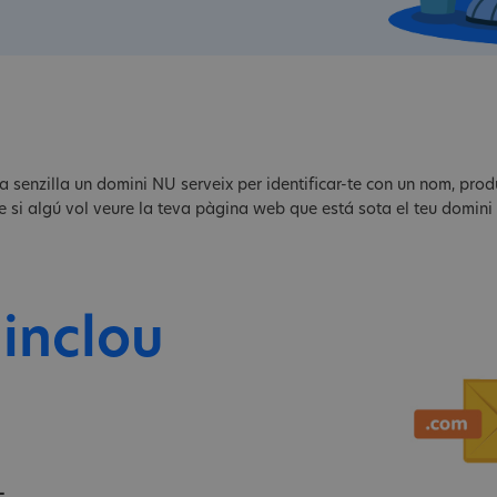
ma senzilla un domini NU serveix per identificar-te con un nom, pro
ple si algú vol veure la teva pàgina web que está sota el teu domi
 inclou
L