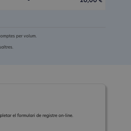
-
20,00 €
scomptes per volum.
altres.
letar el formulari de registre on-line.