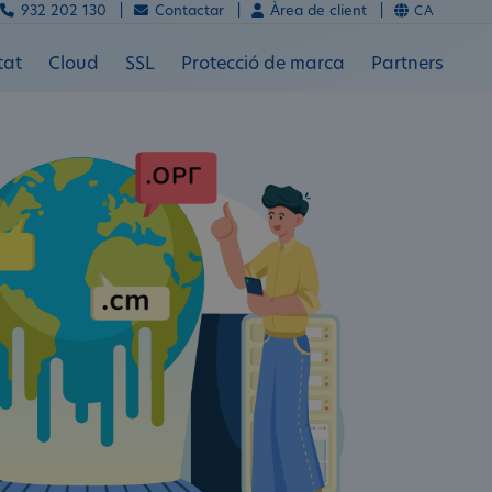
932 202 130 |
Contactar |
Àrea de client |
CA
tat
Cloud
SSL
Protecció de marca
Partners