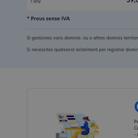
59,
1 any
* Preus sense IVA
Si gestiones varis dominis .nu o altres dominis territ
Si necessites qualsevol aclariment per registrar domin
Pe
C
-