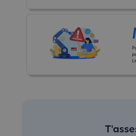
P
p
L
T'asse