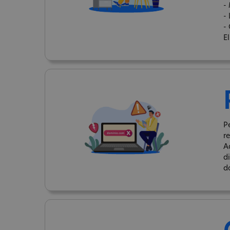
-
-
- 
E
P
r
A
d
d