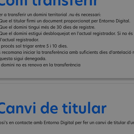
Com transferir
r a transferir un domini territorial .nu és necessari:
 Que el titular firmi un document proporcionat per Entorno Digital.
 Que el domini tingui més de 30 dies de registre.
 Que el domini estigui desbloquejat en l'actual registrador. Si no é
l'actual registrador.
 procés sol trigar entre 5 i 10 dies.
s recomana iniciar la transferència amb suficients dies d’antelació 
questa sigui denegada.
l domini no es renova en la transferència
Canvi de titular
osi's en contacte amb Entorno Digital per fer un canvi de titular d'u