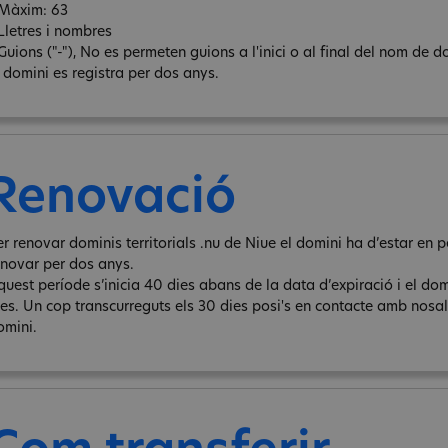
 Màxim: 63
 Lletres i nombres
Guions ("-"), No es permeten guions a l'inici o al final del nom de d
l domini es registra per dos anys.
Renovació
er renovar dominis territorials .nu de Niue el domini ha d’estar en
enovar per dos anys.
quest període s’inicia 40 dies abans de la data d’expiració i el do
ies. Un cop transcurreguts els 30 dies posi's en contacte amb nosalt
omini.