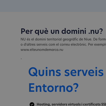
Per què un domini .nu?
NU és el domini territorial geogràfic de Niue. De for
o d'altres serveis com el correu electrònic. Per exem
www.elteunomdemarca.nu
-
Quins serveis
Entorno?
Hosting, servidors virtuals i certificats SS