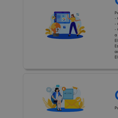
Pe
-
-
-
a 
El
E
a
E
P