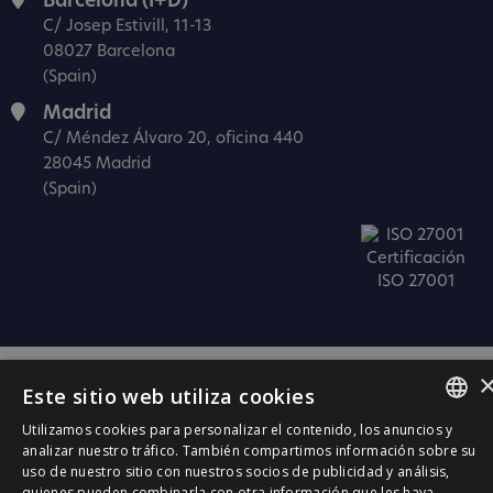
Barcelona (I+D)
C/ Josep Estivill, 11-13
08027 Barcelona
(Spain)
Madrid
C/ Méndez Álvaro 20, oficina 440
28045 Madrid
(Spain)
Certificación
ISO 27001
Este sitio web utiliza cookies
Utilizamos cookies para personalizar el contenido, los anuncios y
SPANISH
analizar nuestro tráfico. También compartimos información sobre su
uso de nuestro sitio con nuestros socios de publicidad y análisis,
CATALÀ
quienes pueden combinarla con otra información que les haya