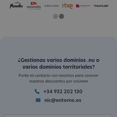
One
Current Slide
Two
¿Gestionas varios dominios .nu o
varios dominios territoriales?
Ponte en contacto con nosotros para conocer
nuestros descuentos por volumen
+34 932 202 130
nic@entorno.es