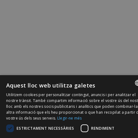
Aquest lloc web utilitza galetes
Utilitzem cookies per personalitzar contingut, anuncis i per analitzar el
SPANISH
nostre trànsit. També compartim informació sobre el vostre ús del nos
lloc amb els nostres socis publicitaris i analítics que poden combinar-l
CATALÀ
altra informació que els heu proporcionat o que han recopilat a partir 
vostre ús dels seus serveis.
Llegir-ne més
ENGLISH
ESTRICTAMENT NECESSÀRIES
RENDIMENT
PORTUGU