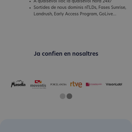
A qualsevol lloc ia qualsevol hora 24x7
Sortides de nous dominis nTLDs, Fases Sunrise,
Landrush, Early Access Program, GoLive...
Ja confien en nosaltres
One
Two
Current Slide