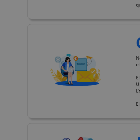
q
N
el
El
U
L'
El