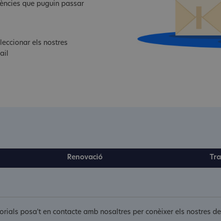
dències que puguin passar
leccionar els nostres
ail
Renovació
Tra
itorials posa't en contacte amb nosaltres per conèixer els nostres 