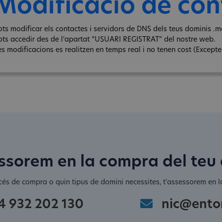
Modificació de con
ots modificar els contactes i servidors de DNS dels teus dominis .ma
ots accedir des de l‘apartat “USUARI REGISTRAT” del nostre web.
s modificacions es realitzen en temps real i no tenen cost (Excepte e
ssorem en la compra del teu
cés de compra o quin tipus de domini necessites, t'assessorem en la
4 932 202 130
nic@ento