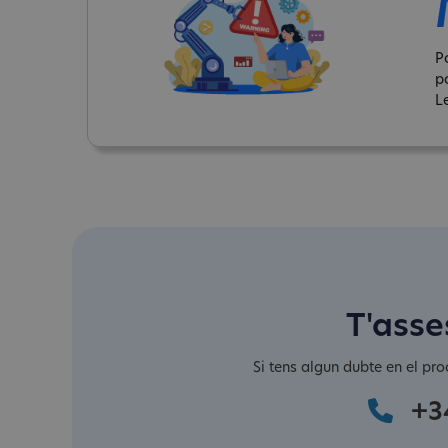
P
p
Le
T'asse
Si tens algun dubte en el pro
+3