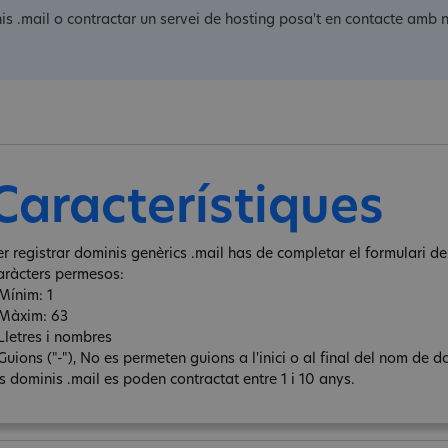
is .mail o contractar un servei de hosting posa't en contacte amb n
Característiques
er registrar dominis genèrics .mail has de completar el formulari de 
aràcters permesos:
 Mínim: 1
 Màxim: 63
 Lletres i nombres
Guions ("-"), No es permeten guions a l'inici o al final del nom de d
ls dominis .mail es poden contractat entre 1 i 10 anys.