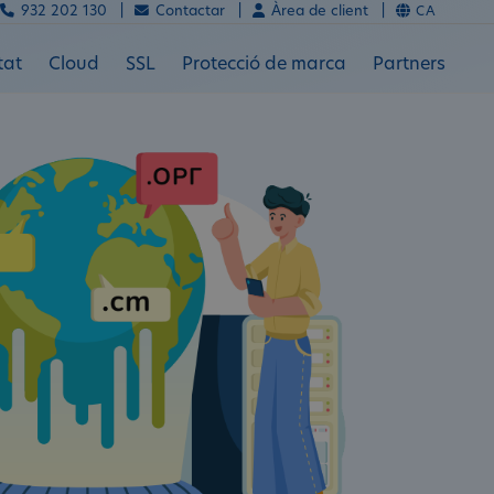
932 202 130 |
Contactar |
Àrea de client |
CA
tat
Cloud
SSL
Protecció de marca
Partners