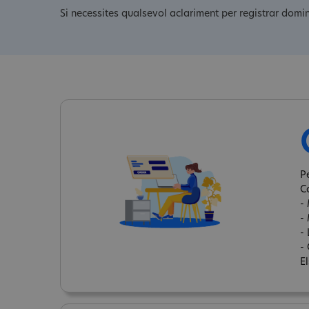
Si necessites qualsevol aclariment per registrar domin
P
C
-
-
-
- 
E