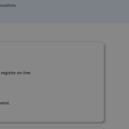
osaltres.
registre on-line.
omini.