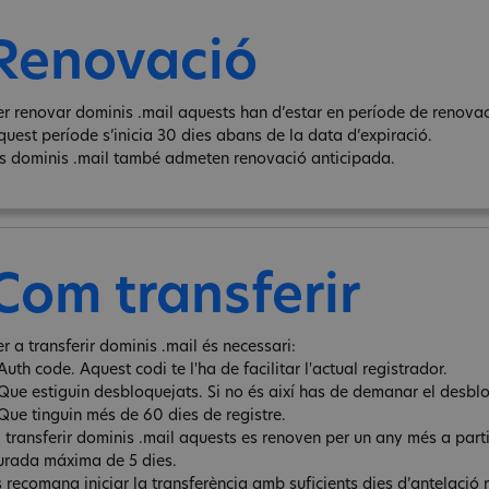
Renovació
er renovar dominis .mail aquests han d’estar en període de renovaci
quest període s’inicia 30 dies abans de la data d’expiració.
ls dominis .mail també admeten renovació anticipada.
Com transferir
r a transferir dominis .mail és necessari:
Auth code. Aquest codi te l'ha de facilitar l'actual registrador.
 Que estiguin desbloquejats. Si no és així has de demanar el desbl
 Que tinguin més de 60 dies de registre.
l transferir dominis .mail aquests es renoven per un any més a parti
urada máxima de 5 dies.
s recomana iniciar la transferència amb suficients dies d’antelació 