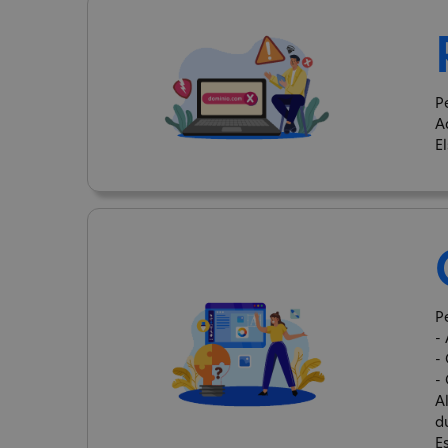
P
A
E
Pe
- 
-
-
A
d
E