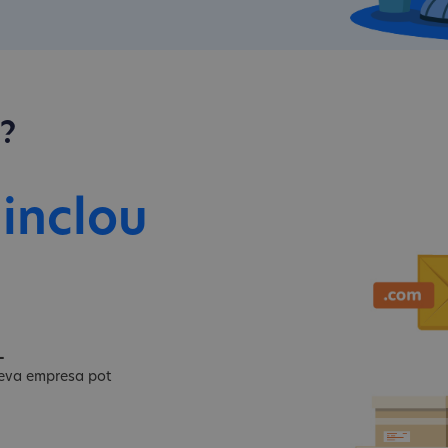
l?
 inclou
L
 teva empresa pot