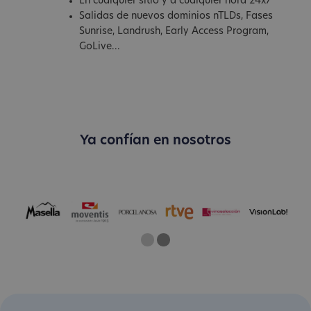
En cualquier sitio y a cualquier hora 24x7
Salidas de nuevos dominios nTLDs, Fases
Sunrise, Landrush, Early Access Program,
GoLive...
Ya confían en nosotros
One
Two
Current Slide