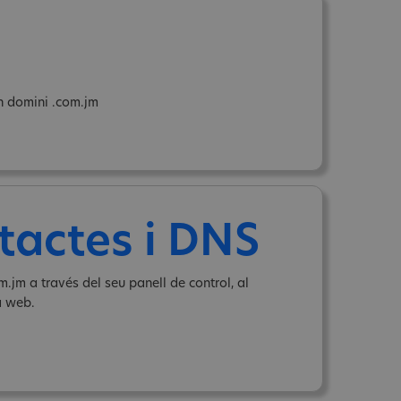
un domini .com.jm
tactes i DNS
.jm a través del seu panell de control, al
a web.