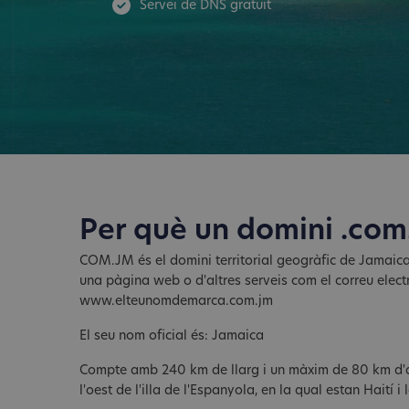
Servei de DNS gratuït
Per què un domini .com
COM.JM és el domini territorial geogràfic de Jamaica.
una pàgina web o d'altres serveis com el correu elec
www.elteunomdemarca.com.jm
El seu nom oficial és: Jamaica
Compte amb 240 km de llarg i un màxim de 80 km d'am
l'oest de l'illa de l'Espanyola, en la qual estan Haití