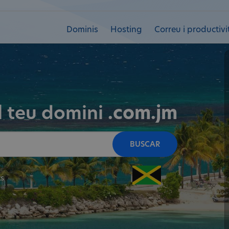
Dominis
Hosting
Correu i productivi
l teu domini
.com.jm
BUSCAR
ts