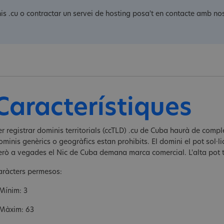
is .cu o contractar un servei de hosting posa't en contacte amb nos
Característiques
r registrar dominis territorials (ccTLD) .cu de Cuba haurà de complet
ominis genèrics o geogràfics estan prohibits. El domini el pot sol·l
erò a vegades el Nic de Cuba demana marca comercial. L'alta pot t
aràcters permesos:
 Mínim: 3
 Màxim: 63