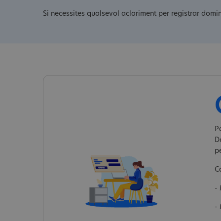
Si necessites qualsevol aclariment per registrar domin
Pe
D
p
C
-
-