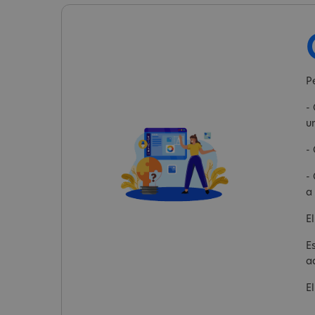
Pe
- 
u
-
-
a 
El
E
a
E