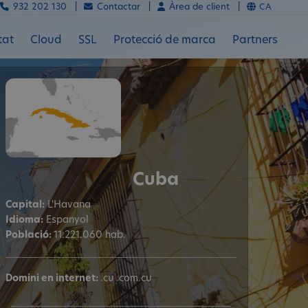
932 202 130 |
Contactar |
Àrea de client |
CA
tat
Cloud
SSL
Protecció de marca
Partners
Cuba
Capital:
L'Havana
Idioma:
Espanyol
Població:
11.221.060 hab.
Domini en internet:
.cu .com.cu