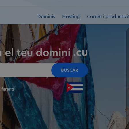
Dominis
Hosting
Correu i productivi
 el teu domini
.cu
BUSCAR
iferents