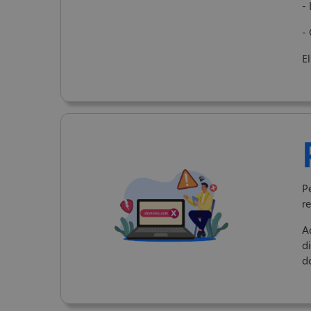
-
- 
E
P
r
A
d
d