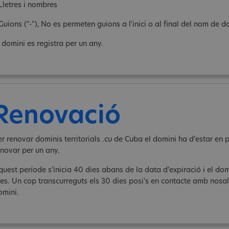
 Lletres i nombres
Guions ("-"), No es permeten guions a l'inici o al final del nom de d
l domini es registra per un any.
Renovació
er renovar dominis territorials .cu de Cuba el domini ha d’estar e
enovar per un any.
quest període s’inicia 40 dies abans de la data d’expiració i el do
ies. Un cop transcurreguts els 30 dies posi's en contacte amb nosalt
omini.