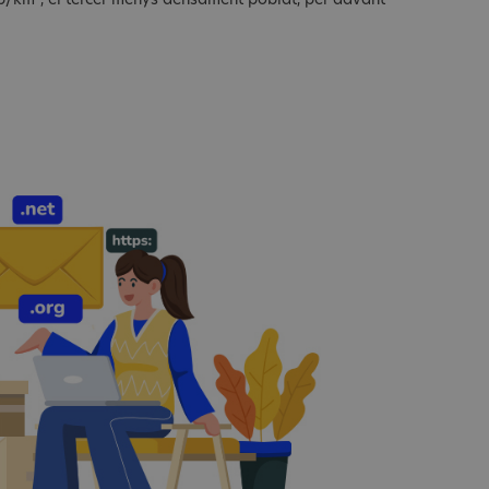
ab/km², el tercer menys densament poblat, per davant