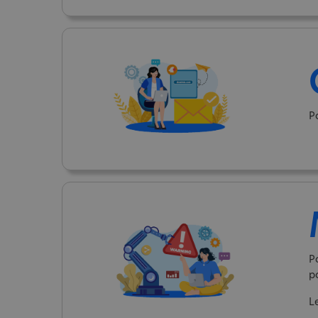
P
P
p
L