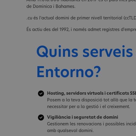
Amb 11.616.000 habitants en 2017 és el país més pobl
de Dominica i Bahames.
.cu és l'actual domini de primer nivell territorial (ccT
És actiu des del 1992, i només admet registres d'empr
Quins serveis
Entorno?
Hosting, servidors virtuals i certificats SS
Posem a la teva disposició tot allò que la
necessitar per a la gestió i el creixement.
Vigiliància i seguretat de domini
Gestionem les renovacions i possibles inci
amb qualsevol domini.