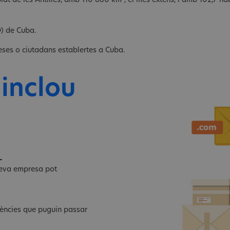
at de les Antilles, amb 110 860 km², el més extens, i amb 102,7 h
LD) de Cuba.
eses o ciutadans establertes a Cuba.
 inclou
L
 teva empresa pot
dències que puguin passar