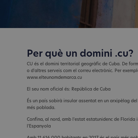
Per què un domini .cu?
CU és el domini territorial geogràfic de Cuba. De for
o d'altres serveis com el correu electrònic. Per exem
www.elteunomdemarca.cu
El seu nom oficial és: República de Cuba
És un país sobirà insular assentat en un arxipèlag del
més poblada.
Confina, al nord, amb l'estat estatunidenc de Florida 
l'Espanyola