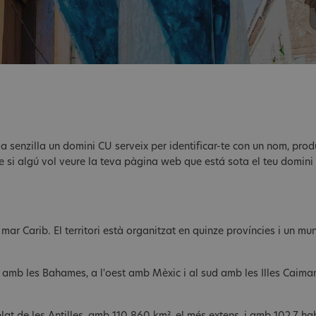
ma senzilla un domini CU serveix per identificar-te con un nom, pro
ple si algú vol veure la teva pàgina web que está sota el teu domin
 mar Carib. El territori està organitzat en quinze províncies i un mu
i amb les Bahames, a l'oest amb Mèxic i al sud amb les Illes Caiman