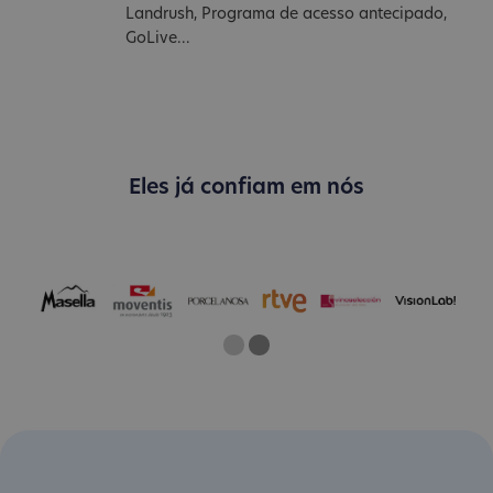
Landrush, Programa de acesso antecipado,
GoLive...
Eles já confiam em nós
One
Two
Current Slide