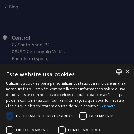
Blog
Central
C/ Santa Anna, 32
08290 Cerdanyola Vallès
Barcelona (Spain)
×
Barcelona (I+D)
Este website usa cookies
C/ Josep Estivill, 11-13
08027 Barcelona
Utilizamos cookies para personalizar conteúdo, anúncios e analisar
SPANISH
nosso tráfego. Também compartilhamos informações sobre o uso
(Spain)
do nosso site com nossos parceiros de publicidade e análise, que
CATALÀ
Madrid
podem combiná-las com outras informações que você forneceu a
eles ou que eles coletaram do uso de seus serviços.
Ler mais
C/ Méndez Álvaro 20, oficina 440
ENGLISH
28045 Madrid
ESTRITAMENTE NECESSÁRIOS
DESEMPENHO
PORTUGUESE
(Spain)
DIRECIONAMENTO
FUNCIONALIDADE