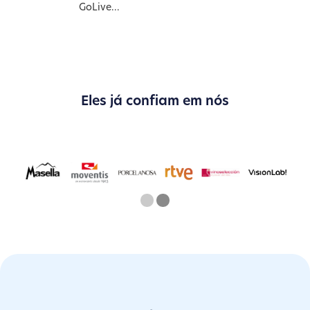
GoLive...
Eles já confiam em nós
One
Two
Current Slide