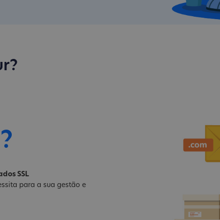
ur?
i?
cados SSL
ssita para a sua gestão e