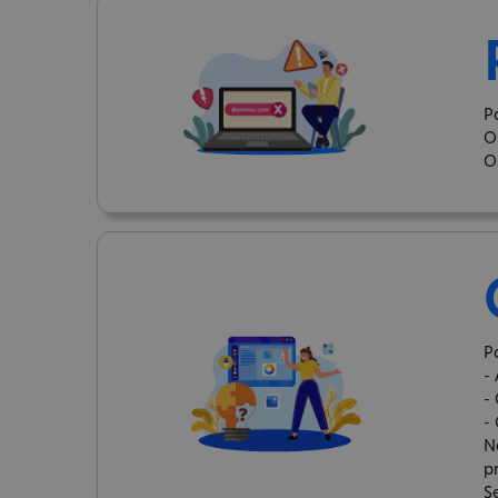
P
O
O
P
-
-
-
N
p
S