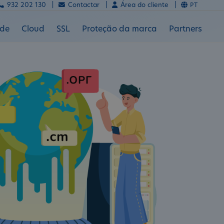
932 202 130 |
Contactar |
Área do cliente |
PT
ade
Cloud
SSL
Proteção da marca
Partners