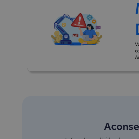
V
c
A
Aconse