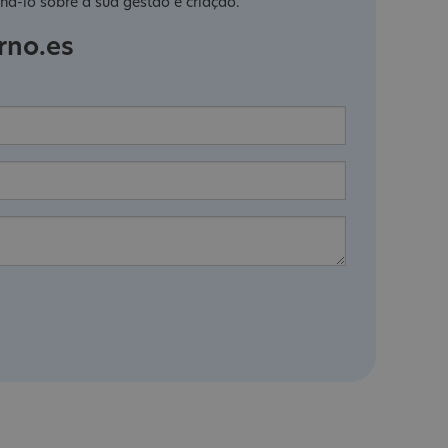
há-lo sobre a sua gestão e criação.
rno.es