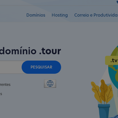
Domínios
Hosting
Correio e Produtivid
 domínio
.tour
PESQUISAR
rentes
os