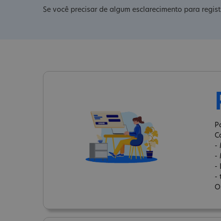
Se você precisar de algum esclarecimento para regist
P
C
-
-
-
-
O