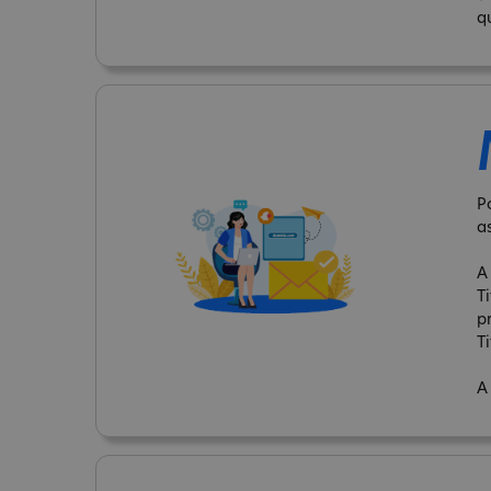
q
P
a
A
T
p
Ti
A