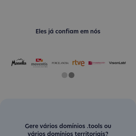
Eles já confiam em nós
One
Current Slide
Two
Gere vários domínios .tools ou
vários domínios territoriais?