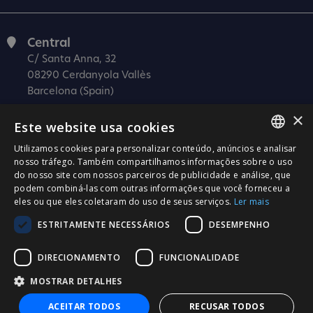
Central
C/ Santa Anna, 32
08290 Cerdanyola Vallès
Barcelona (Spain)
×
Barcelona (I+D)
Este website usa cookies
C/ Josep Estivill, 11-13
08027 Barcelona
Utilizamos cookies para personalizar conteúdo, anúncios e analisar
SPANISH
nosso tráfego. Também compartilhamos informações sobre o uso
(Spain)
do nosso site com nossos parceiros de publicidade e análise, que
CATALÀ
Madrid
podem combiná-las com outras informações que você forneceu a
eles ou que eles coletaram do uso de seus serviços.
Ler mais
C/ Méndez Álvaro 20, oficina 440
ENGLISH
28045 Madrid
ESTRITAMENTE NECESSÁRIOS
DESEMPENHO
PORTUGUESE
(Spain)
DIRECIONAMENTO
FUNCIONALIDADE
Certificação
MOSTRAR DETALHES
ISO 27001
ACEITAR TODOS
RECUSAR TODOS