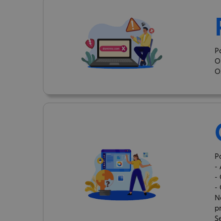
P
O
O
P
-
-
-
N
p
S