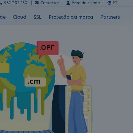
932 202 130 |
Contactar |
Área do cliente |
PT
ade
Cloud
SSL
Proteção da marca
Partners