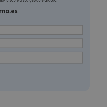
há-lo sobre a sua gestão e criação.
rno.es