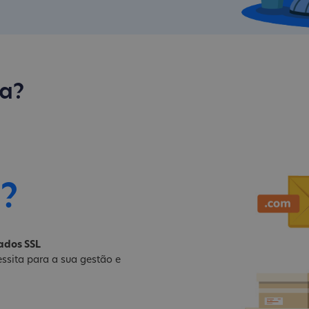
aa?
i?
cados SSL
ssita para a sua gestão e