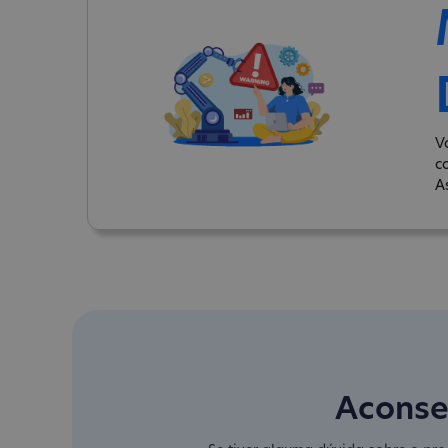
V
c
A
Aconse