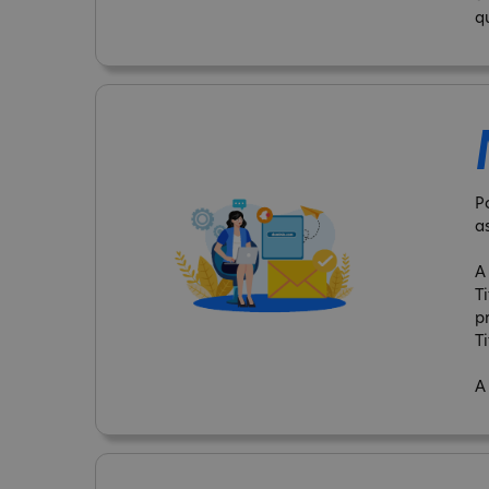
q
P
a
A
T
p
Ti
A