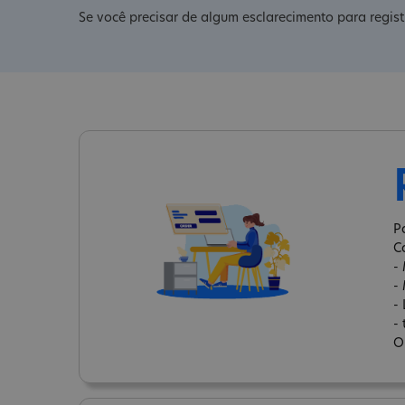
Se você precisar de algum esclarecimento para regist
P
C
-
-
-
-
O