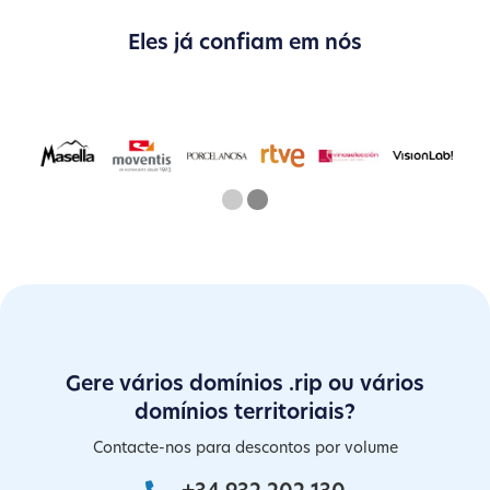
Eles já confiam em nós
One
Current Slide
Two
Gere vários domínios .rip ou vários
domínios territoriais?
Contacte-nos para descontos por volume