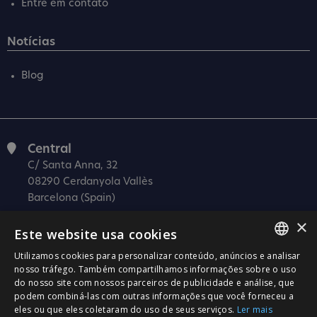
Entre em contato
Notícias
Blog
Central
C/ Santa Anna, 32
08290 Cerdanyola Vallès
Barcelona (Spain)
×
Barcelona (I+D)
Este website usa cookies
C/ Josep Estivill, 11-13
08027 Barcelona
Utilizamos cookies para personalizar conteúdo, anúncios e analisar
SPANISH
nosso tráfego. Também compartilhamos informações sobre o uso
(Spain)
do nosso site com nossos parceiros de publicidade e análise, que
CATALÀ
Madrid
podem combiná-las com outras informações que você forneceu a
eles ou que eles coletaram do uso de seus serviços.
Ler mais
C/ Méndez Álvaro 20, oficina 440
ENGLISH