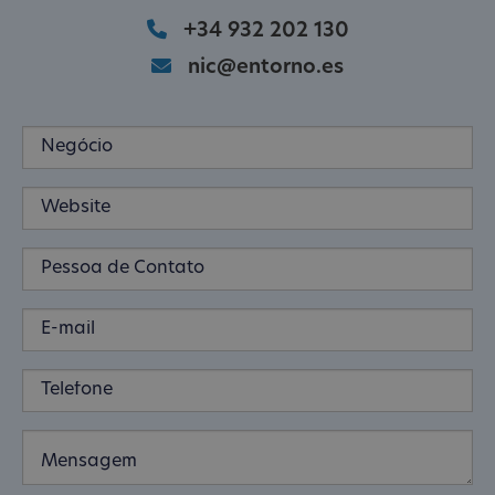
+34 932 202 130
nic@entorno.es