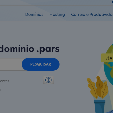
Domínios
Hosting
Correio e Produtivid
 domínio
.pars
PESQUISAR
rentes
s