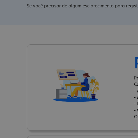
Se você precisar de algum esclarecimento para regis
P
C
-
-
-
-
O