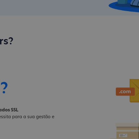
rs?
i?
cados SSL
ssita para a sua gestão e