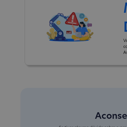
V
c
A
Aconse