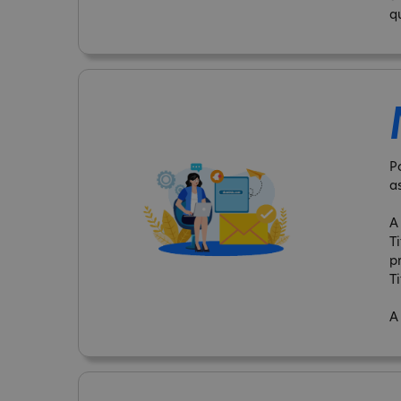
q
P
a
A
T
p
Ti
A