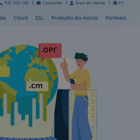
932 202 130 |
Contactar |
Área do cliente |
PT
ade
Cloud
SSL
Proteção da marca
Partners