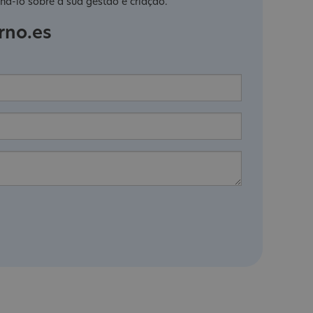
há-lo sobre a sua gestão e criação.
rno.es