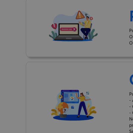
P
O
O
P
-
-
-
N
p
S