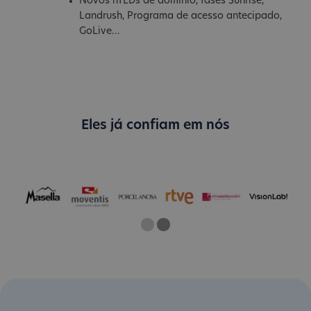
Novos nTLDs de domínio, fases Sunrise,
Landrush, Programa de acesso antecipado,
GoLive...
Eles já confiam em nós
One
Two
Current Slide