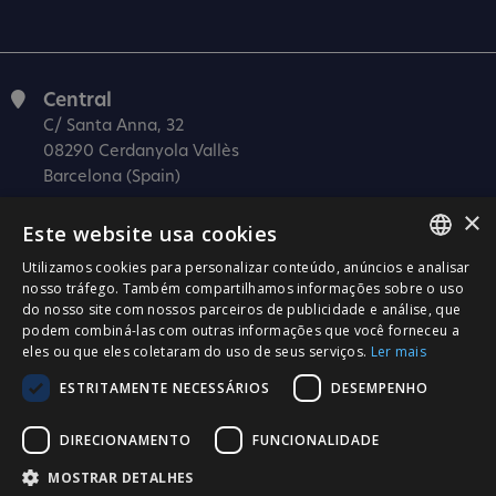
Central
C/ Santa Anna, 32
08290 Cerdanyola Vallès
Barcelona (Spain)
×
Barcelona (I+D)
Este website usa cookies
C/ Josep Estivill, 11-13
08027 Barcelona
Utilizamos cookies para personalizar conteúdo, anúncios e analisar
SPANISH
nosso tráfego. Também compartilhamos informações sobre o uso
(Spain)
do nosso site com nossos parceiros de publicidade e análise, que
CATALÀ
Madrid
podem combiná-las com outras informações que você forneceu a
eles ou que eles coletaram do uso de seus serviços.
Ler mais
C/ Méndez Álvaro 20, oficina 440
ENGLISH
28045 Madrid
ESTRITAMENTE NECESSÁRIOS
DESEMPENHO
PORTUGUESE
(Spain)
DIRECIONAMENTO
FUNCIONALIDADE
Certificação
MOSTRAR DETALHES