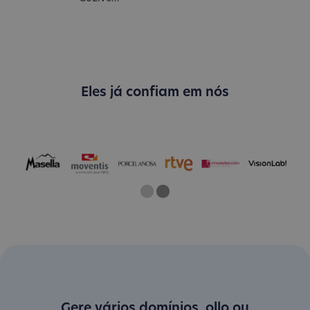
Eles já confiam em nós
One
Two
Current Slide
Gere vários domínios .ollo ou