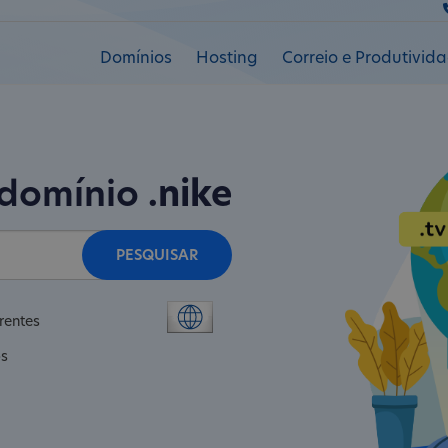
Domínios
Hosting
Correio e Produtivid
 domínio
.nike
PESQUISAR
rentes
os