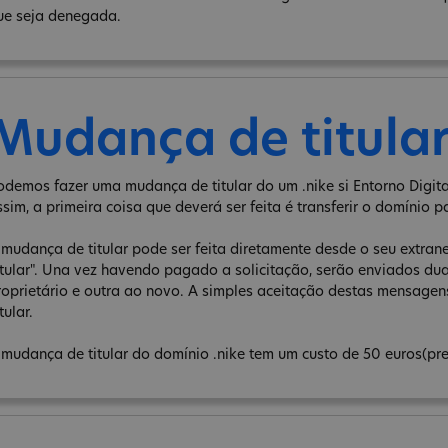
ue seja denegada.
Mudança de titula
odemos fazer uma mudança de titular do um .nike si Entorno Digita
ssim, a primeira coisa que deverá ser feita é transferir o domínio p
 mudança de titular pode ser feita diretamente desde o seu extra
itular". Una vez havendo pagado a solicitação, serão enviados d
roprietário e outra ao novo. A simples aceitação destas mensage
tular.
 mudança de titular do domínio .nike tem um custo de 50 euros(pr