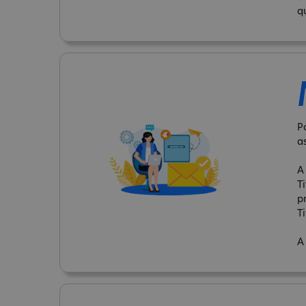
q
P
a
A
T
p
Ti
A