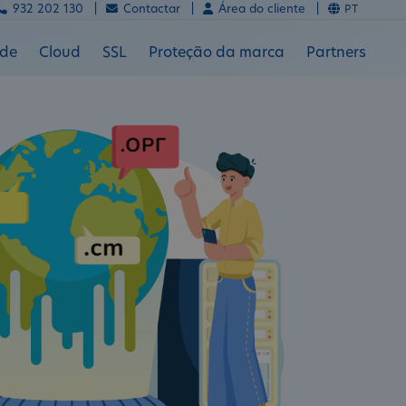
932 202 130 |
Contactar |
Área do cliente |
PT
ade
Cloud
SSL
Proteção da marca
Partners