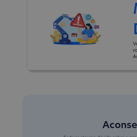
V
c
A
Aconse