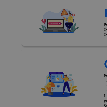
P
O
O
P
-
-
-
N
p
S