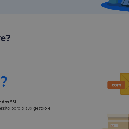
ke?
i?
cados SSL
ssita para a sua gestão e