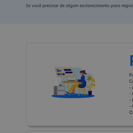
Se você precisar de algum esclarecimento para regist
P
C
-
-
-
-
O