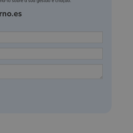
há-lo sobre a sua gestão e criação.
rno.es