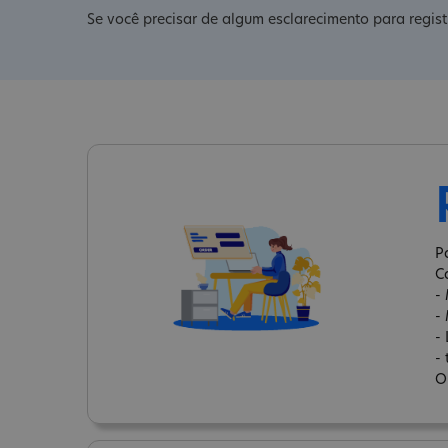
Se você precisar de algum esclarecimento para regis
P
C
-
-
-
-
O