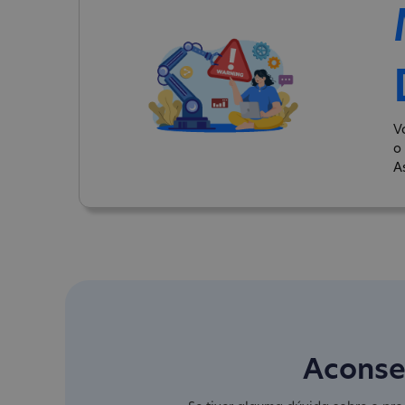
V
o
A
Aconse