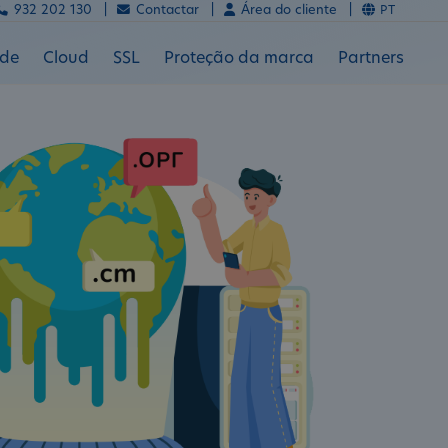
932 202 130 |
Contactar |
Área do cliente |
PT
ade
Cloud
SSL
Proteção da marca
Partners