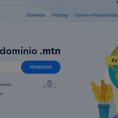
Domínios
Hosting
Correio e Produtivid
 domínio
.mtn
PESQUISAR
erentes
os