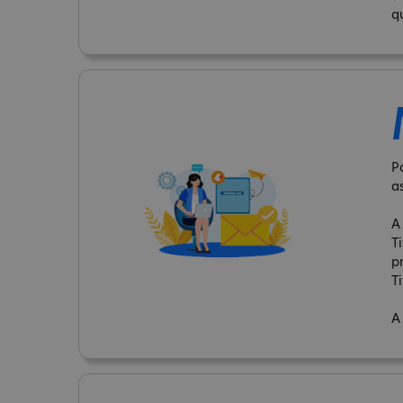
q
P
a
A
T
p
Ti
A