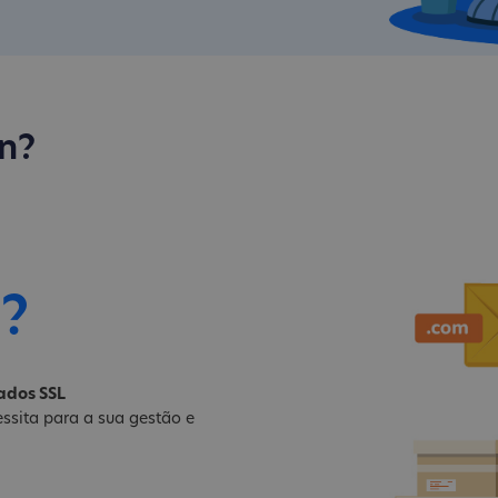
n?
i?
cados SSL
ssita para a sua gestão e