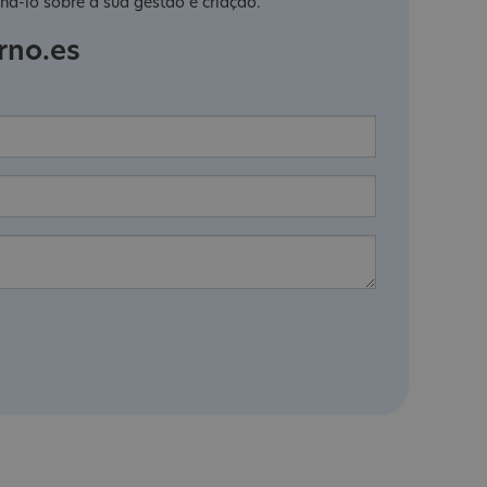
há-lo sobre a sua gestão e criação.
rno.es