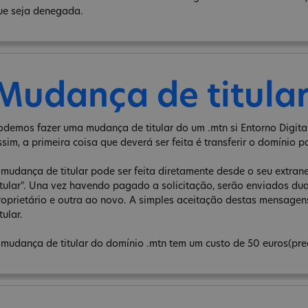
ue seja denegada.
Mudança de titula
odemos fazer uma mudança de titular do um .mtn si Entorno Digital
ssim, a primeira coisa que deverá ser feita é transferir o domínio p
 mudança de titular pode ser feita diretamente desde o seu extra
itular". Una vez havendo pagado a solicitação, serão enviados d
roprietário e outra ao novo. A simples aceitação destas mensage
tular.
 mudança de titular do domínio .mtn tem um custo de 50 euros(pre