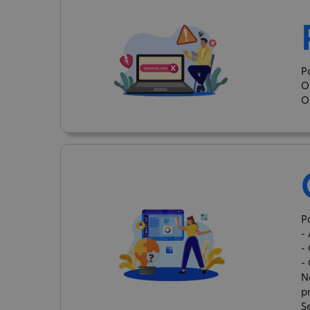
P
O
O
P
-
-
-
N
p
S