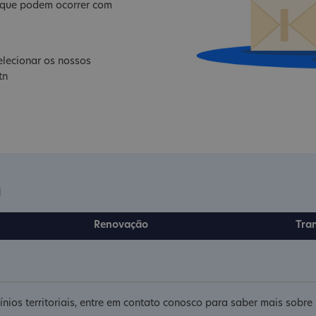
s que podem ocorrer com
lecionar os nossos
tn
n
Renovação
Tra
nios territoriais, entre em contato conosco para saber mais sobr