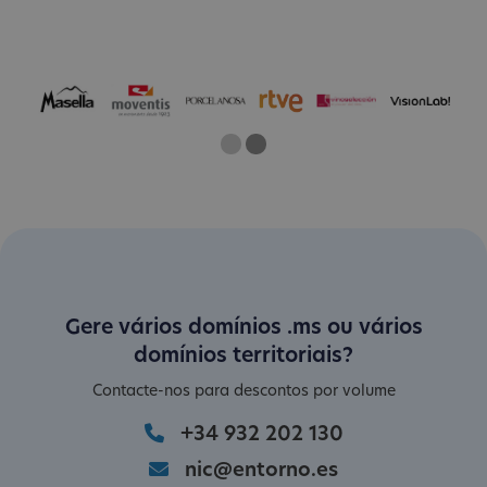
One
Two
Current Slide
Gere vários domínios .ms ou vários
domínios territoriais?
Contacte-nos para descontos por volume
+34 932 202 130
nic@entorno.es