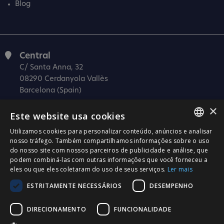
Blog
Central
C/ Santa Anna, 32
08290 Cerdanyola Vallès
Barcelona (Spain)
×
Barcelona (I+D)
Este website usa cookies
C/ Josep Estivill, 11-13
08027 Barcelona
Utilizamos cookies para personalizar conteúdo, anúncios e analisar
SPANISH
nosso tráfego. Também compartilhamos informações sobre o uso
(Spain)
do nosso site com nossos parceiros de publicidade e análise, que
CATALÀ
Madrid
podem combiná-las com outras informações que você forneceu a
eles ou que eles coletaram do uso de seus serviços.
Ler mais
C/ Méndez Álvaro 20, oficina 440
ENGLISH
28045 Madrid
ESTRITAMENTE NECESSÁRIOS
DESEMPENHO
PORTUGUESE
(Spain)
DIRECIONAMENTO
FUNCIONALIDADE