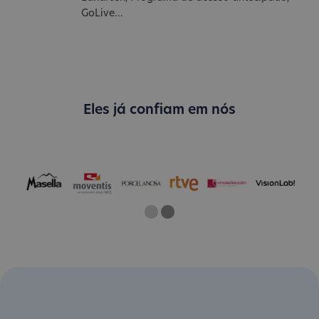
GoLive...
Eles já confiam em nós
One
Current Slide
Two