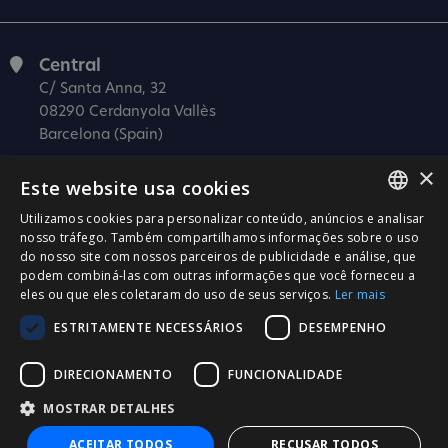
Central
C/ Santa Anna, 32
08290 Cerdanyola Vallès
Barcelona (Spain)
Barcelona (I+D)
×
Este website usa cookies
C/ Josep Estivill, 11-13
08027 Barcelona
Utilizamos cookies para personalizar conteúdo, anúncios e analisar
SPANISH
nosso tráfego. Também compartilhamos informações sobre o uso
(Spain)
do nosso site com nossos parceiros de publicidade e análise, que
CATALÀ
Madrid
podem combiná-las com outras informações que você forneceu a
C/ Méndez Álvaro 20, oficina 440
eles ou que eles coletaram do uso de seus serviços.
Ler mais
ENGLISH
28045 Madrid
ESTRITAMENTE NECESSÁRIOS
DESEMPENHO
PORTUGUESE
(Spain)
DIRECIONAMENTO
FUNCIONALIDADE
Certificação
MOSTRAR DETALHES
ISO 27001
ACEITAR TODOS
RECUSAR TODOS