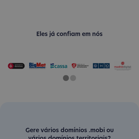
Eles já confiam em nós
One
Two
Current Slide
Gere vários domínios .mobi ou
vários domínios territoriais?