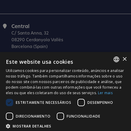
Central
C/ Santa Anna, 32
08290 Cerdanyola Vallès
Barcelona (Spain)
×
Barcelona (I+D)
Este website usa cookies
C/ Josep Estivill, 11-13
08027 Barcelona
Utilizamos cookies para personalizar conteúdo, anúncios e analisar
SPANISH
nosso tráfego. Também compartilhamos informações sobre o uso
(Spain)
do nosso site com nossos parceiros de publicidade e análise, que
CATALÀ
Madrid
podem combiná-las com outras informações que você forneceu a
eles ou que eles coletaram do uso de seus serviços.
Ler mais
C/ Méndez Álvaro 20, oficina 440
ENGLISH
28045 Madrid
ESTRITAMENTE NECESSÁRIOS
DESEMPENHO
PORTUGUESE
(Spain)
DIRECIONAMENTO
FUNCIONALIDADE
Certificação
MOSTRAR DETALHES