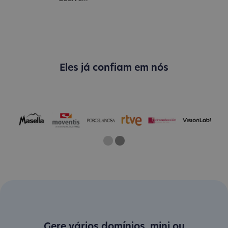
Eles já confiam em nós
One
Two
Current Slide
Gere vários domínios .mini ou