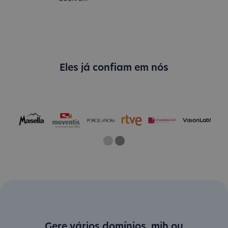
Eles já confiam em nós
One
Current Slide
Two
Gere vários domínios .mih ou