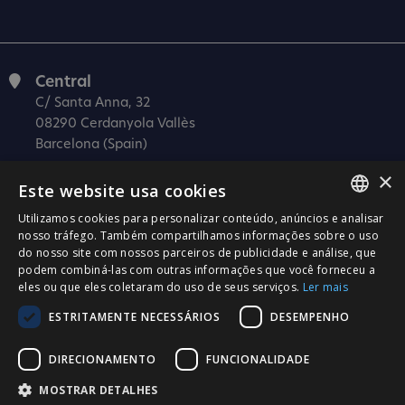
Central
C/ Santa Anna, 32
08290 Cerdanyola Vallès
Barcelona (Spain)
×
Barcelona (I+D)
Este website usa cookies
C/ Josep Estivill, 11-13
08027 Barcelona
Utilizamos cookies para personalizar conteúdo, anúncios e analisar
SPANISH
nosso tráfego. Também compartilhamos informações sobre o uso
(Spain)
do nosso site com nossos parceiros de publicidade e análise, que
CATALÀ
Madrid
podem combiná-las com outras informações que você forneceu a
eles ou que eles coletaram do uso de seus serviços.
Ler mais
C/ Méndez Álvaro 20, oficina 440
ENGLISH
28045 Madrid
ESTRITAMENTE NECESSÁRIOS
DESEMPENHO
PORTUGUESE
(Spain)
DIRECIONAMENTO
FUNCIONALIDADE
Certificação
MOSTRAR DETALHES