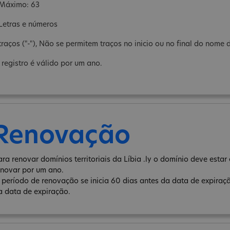
 Máximo: 63
 Letras e números
 traços ("-"), Não se permitem traços no inicio ou no final do nome 
 registro é válido por um ano.
Renovação
ara renovar domínios territoriais da Líbia .ly o domínio deve est
enovar por um ano.
 período de renovação se inicia 60 dias antes da data de expiraç
a data de expiração.