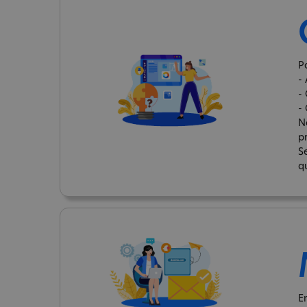
Pa
-
-
-
N
p
S
q
E