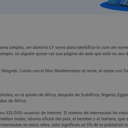
aneira simples, um domínio LY serve para identificá-lo com um nome
exemplo, se alguém quiser ver sua página da web que está no seu
 el Magreb. Limita con el Mar Mediterráneo al norte, al oeste con Tú
roleo, es la quinta de áfrica, después de Sudáfrica, Nigeria, Egipt
dos de África.
os 325.000 usuarios de Internet. El número de internautas ha crec
blan árabe, idioma oficial del país, el bereber y el italiano, que
ernautas en estos años, sólo significan un 5% de la población to