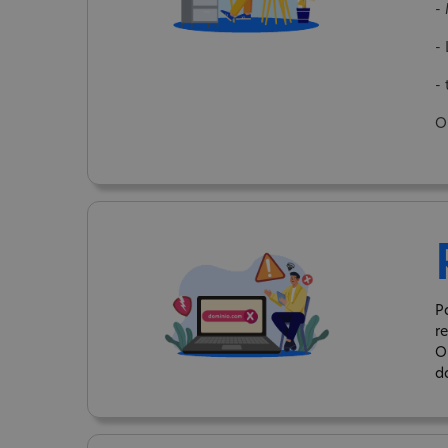
-
-
-
O
P
r
O
d