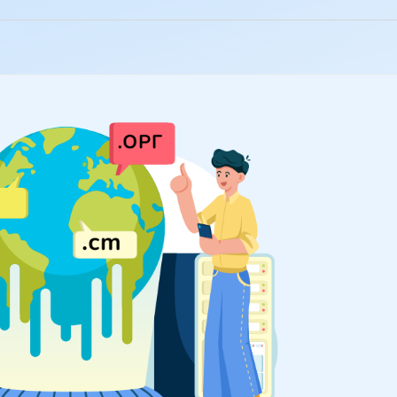
932 202 130 |
Contactar |
Área do cliente |
PT
rodutividade
Cloud
SSL
Proteção da marca
Partners