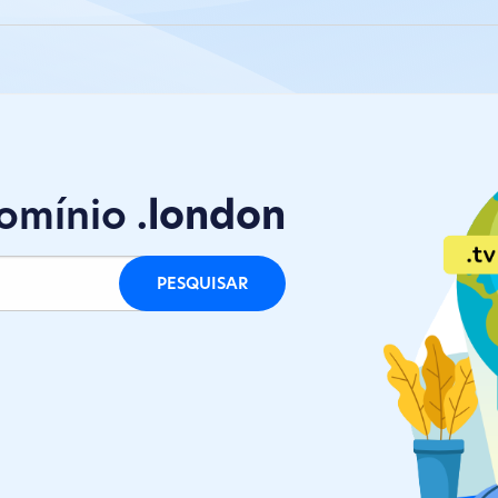
Domínios
Hosting
Correio e P
domínio
.london
PESQUISAR