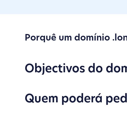
Porquê um domínio .lo
LONDON é um domínio genérico usado para identificá-lo
exemplo, se alguém quiser ver sua página da web que
Objectivos do dom
Facilitar a comunicação digital da Comunidade de londo
imagem de Madri em Internet
Quem poderá pedi
Podem registar domínios de segundo nível .london as pe
A presença e boa fé para ser elegible pode-se determina