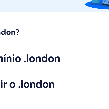
ndon?
 com um nome, produto, marca etc. na Internet, por meio de uma pági
 está no seu domínio LONDON, ela gravará em um navegador www.yo
ínio .london
n Proporcionar uma plataforma para o desenvolvimento urbano no espa
r o .london
ssoas físicas, jurídicas e organizações com boa fé, que estão unida
r por: