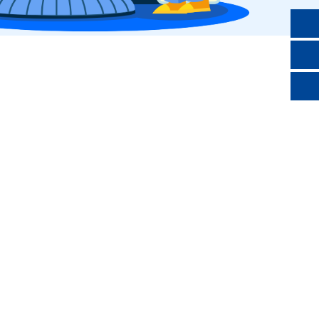
na da web ou de outros serviços, como email. Por
urdomainname.london
ço digital da Comunidade de london Fortalecimiento da
s de alguma forma à Comunidade de london.