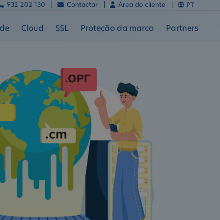
932 202 130 |
Contactar |
Área do cliente |
PT
ade
Cloud
SSL
Proteção da marca
Partners