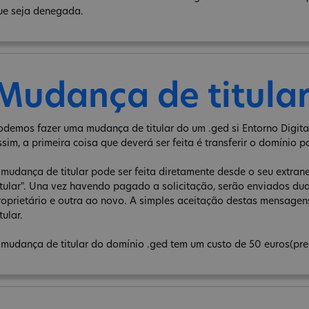
ue seja denegada.
Mudança de titula
odemos fazer uma mudança de titular do um .ged si Entorno Digital
ssim, a primeira coisa que deverá ser feita é transferir o domínio p
 mudança de titular pode ser feita diretamente desde o seu extra
itular". Una vez havendo pagado a solicitação, serão enviados d
roprietário e outra ao novo. A simples aceitação destas mensage
tular.
 mudança de titular do domínio .ged tem um custo de 50 euros(pre