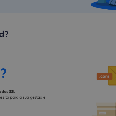
d?
i?
cados SSL
ssita para a sua gestão e