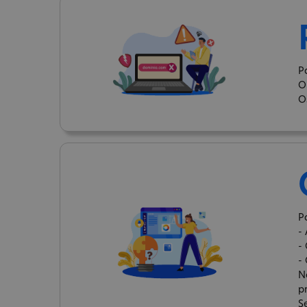
P
O
O
P
-
-
-
N
p
S