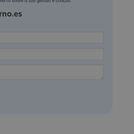
há-lo sobre a sua gestão e criação.
rno.es