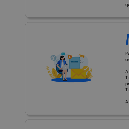
q
P
a
A
T
p
Ti
A