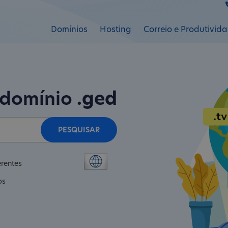
Domínios
Hosting
Correio e Produtivid
 domínio
.ged
PESQUISAR
erentes
os