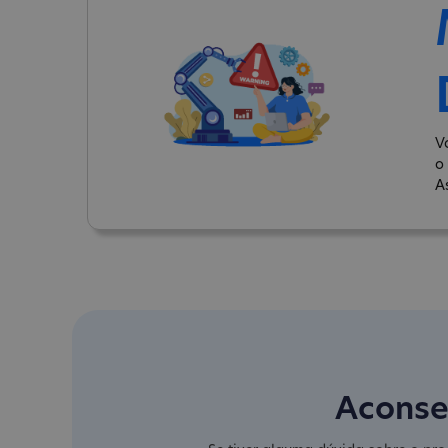
V
o
A
Aconse