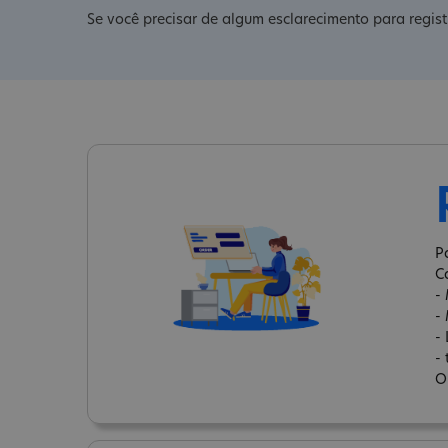
Se você precisar de algum esclarecimento para regis
P
C
-
-
-
-
O