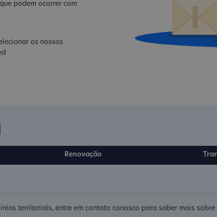
s que podem ocorrer com
lecionar os nossos
ed
d
Renovação
Tra
nios territoriais, entre em contato conosco para saber mais sobr