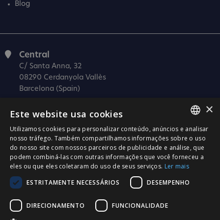
Blog
Central
C/ Santa Anna, 32
08290 Cerdanyola Vallès
Barcelona (Spain)
×
Barcelona (I+D)
Este website usa cookies
C/ Josep Estivill, 11-13
08027 Barcelona
Utilizamos cookies para personalizar conteúdo, anúncios e analisar
SPANISH
nosso tráfego. Também compartilhamos informações sobre o uso
(Spain)
do nosso site com nossos parceiros de publicidade e análise, que
CATALÀ
Madrid
podem combiná-las com outras informações que você forneceu a
eles ou que eles coletaram do uso de seus serviços.
Ler mais
C/ Méndez Álvaro 20, oficina 440
ENGLISH
28045 Madrid
ESTRITAMENTE NECESSÁRIOS
DESEMPENHO
PORTUGUESE
(Spain)
DIRECIONAMENTO
FUNCIONALIDADE