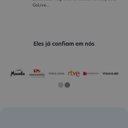
GoLive...
Eles já confiam em nós
One
Two
Current Slide