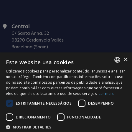
Central
C/ Santa Anna, 32
08290 Cerdanyola Vallès
Barcelona (Spain)
×
Barcelona (I+D)
Este website usa cookies
C/ Josep Estivill, 11-13
08027 Barcelona
Utilizamos cookies para personalizar conteúdo, anúncios e analisar
SPANISH
nosso tráfego. Também compartilhamos informações sobre o uso
(Spain)
do nosso site com nossos parceiros de publicidade e análise, que
CATALÀ
Madrid
podem combiná-las com outras informações que você forneceu a
eles ou que eles coletaram do uso de seus serviços.
Ler mais
C/ Méndez Álvaro 20, oficina 440
ENGLISH
28045 Madrid
ESTRITAMENTE NECESSÁRIOS
DESEMPENHO
PORTUGUESE
(Spain)
DIRECIONAMENTO
FUNCIONALIDADE
Certificação
MOSTRAR DETALHES