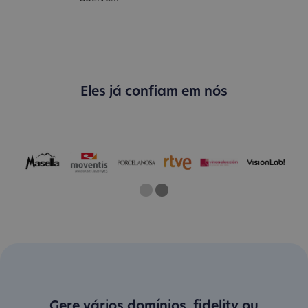
Eles já confiam em nós
One
Current Slide
Two
Gere vários domínios .fidelity ou