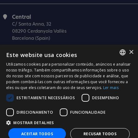
Central
C/ Santa Anna, 32
08290 Cerdanyola Vallès
Barcelona (Spain)
Barcelona (I+D)
×
Este website usa cookies
C/ Josep Estivill, 11-13
08027 Barcelona
Utilizamos cookies para personalizar conteúdo, anúncios e analisar
SPANISH
nosso tráfego. Também compartilhamos informações sobre o uso
(Spain)
do nosso site com nossos parceiros de publicidade e análise, que
CATALÀ
Madrid
podem combiná-las com outras informações que você forneceu a
C/ Méndez Álvaro 20, oficina 440
eles ou que eles coletaram do uso de seus serviços.
Ler mais
ENGLISH
28045 Madrid
ESTRITAMENTE NECESSÁRIOS
DESEMPENHO
PORTUGUESE
(Spain)
DIRECIONAMENTO
FUNCIONALIDADE
Certificação
MOSTRAR DETALHES
ISO 27001
ACEITAR TODOS
RECUSAR TODOS