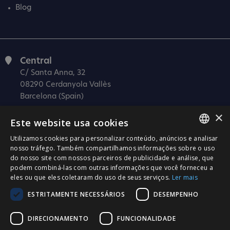
Blog
Central
C/ Santa Anna, 32
08290 Cerdanyola Vallès
Barcelona (Spain)
×
Barcelona (I+D)
Este website usa cookies
C/ Josep Estivill, 11-13
08027 Barcelona
Utilizamos cookies para personalizar conteúdo, anúncios e analisar
SPANISH
nosso tráfego. Também compartilhamos informações sobre o uso
(Spain)
do nosso site com nossos parceiros de publicidade e análise, que
CATALÀ
Madrid
podem combiná-las com outras informações que você forneceu a
eles ou que eles coletaram do uso de seus serviços.
Ler mais
C/ Méndez Álvaro 20, oficina 440
ENGLISH
28045 Madrid
ESTRITAMENTE NECESSÁRIOS
DESEMPENHO
PORTUGUESE
(Spain)
DIRECIONAMENTO
FUNCIONALIDADE