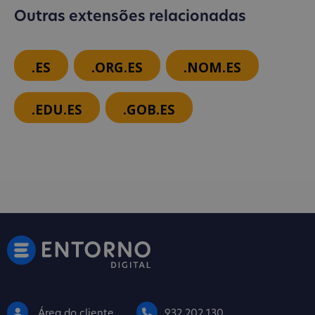
Outras extensões relacionadas
.ES
.ORG.ES
.NOM.ES
.EDU.ES
.GOB.ES
Área do cliente
932 202 130