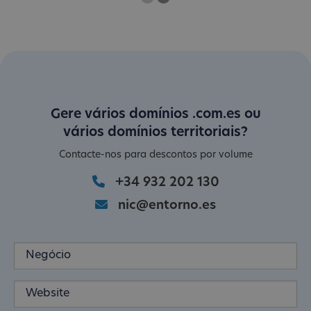
One
Current Slide
Two
Gere vários domínios .com.es ou
vários domínios territoriais?
Contacte-nos para descontos por volume
+34 932 202 130
nic@entorno.es