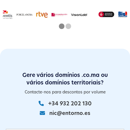
One
Current Slide
Two
Gere vários domínios .co.ma ou
vários domínios territoriais?
Contacte-nos para descontos por volume
+34 932 202 130
nic@entorno.es