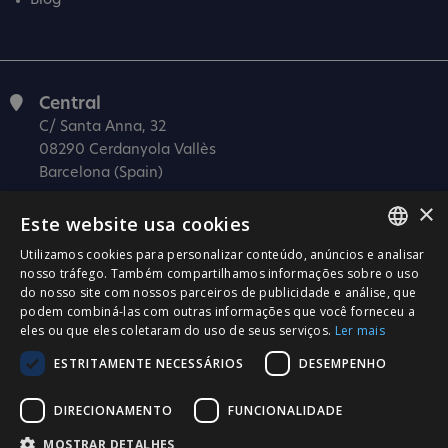
Blog
Central
C/ Santa Anna, 32
08290 Cerdanyola Vallès
Barcelona (Spain)
×
Barcelona (I+D)
Este website usa cookies
C/ Josep Estivill, 11-13
08027 Barcelona
Utilizamos cookies para personalizar conteúdo, anúncios e analisar
SPANISH
nosso tráfego. Também compartilhamos informações sobre o uso
(Spain)
do nosso site com nossos parceiros de publicidade e análise, que
CATALÀ
Madrid
podem combiná-las com outras informações que você forneceu a
eles ou que eles coletaram do uso de seus serviços.
Ler mais
C/ Méndez Álvaro 20, oficina 440
ENGLISH
28045 Madrid
ESTRITAMENTE NECESSÁRIOS
DESEMPENHO
PORTUGUESE
(Spain)
DIRECIONAMENTO
FUNCIONALIDADE
Certificação
MOSTRAR DETALHES