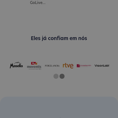
GoLive...
Eles já confiam em nós
One
Two
Current Slide