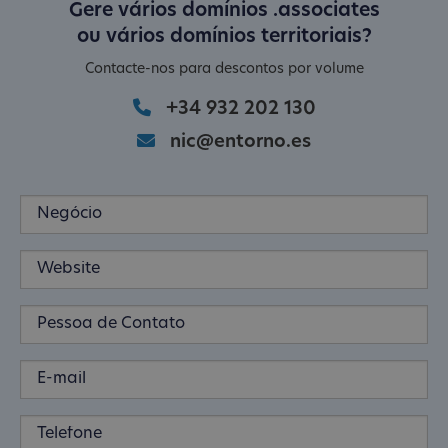
Gere vários domínios .associates
ou vários domínios territoriais?
Contacte-nos para descontos por volume
+34 932 202 130
nic@entorno.es